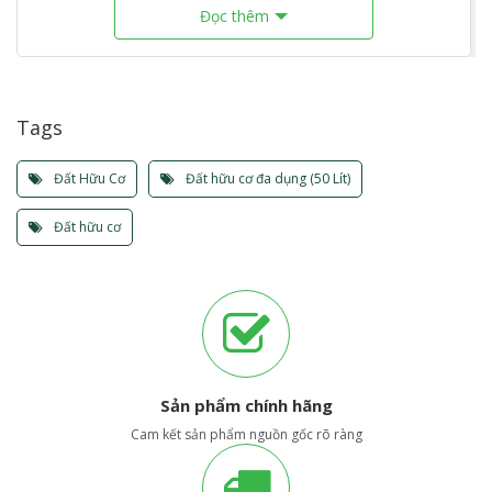
vi sinh vật có ích.
Đọc thêm
Sản phẩm đã xử lý tuyến trùng gây hại cho cây trồng và môi
trường, giúp cây trồng sinh trưởng và phát triển tốt.
Lavamix Potting soil không sử dụng nguyên liệu mùn xử lý
Tags
từ rác thải, không tồn dư kim loại nặng, đảm bảo đặc tính
thân thiện với môi trường, phù hợp cho quy trình trồng rau
Đất Hữu Cơ
Đất hữu cơ đa dụng (50 Lít)
hữu cơ, rau sạch.
Đất hữu cơ
Thành phần:
Các chất hữu cơ tự nhiên giàu dinh dưỡng; khoáng chất đa,
trung, vi lượng; vi sinh vật có ích và nguồn hữu cơ sinh học
Minro.
Sản phẩm chính hãng
Cam kết sản phẩm nguồn gốc rõ ràng
Hướng dẫn sử dụng:
Dùng Lavamix Potting soil để gieo, trồng mới: rau màu, hoa