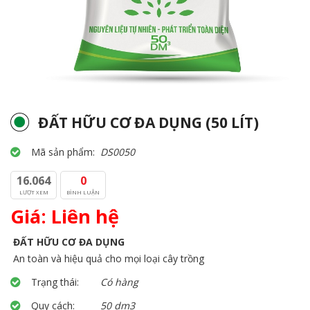
ĐẤT HỮU CƠ ĐA DỤNG (50 LÍT)
Mã sản phẩm:
DS0050
16.064
0
LƯỢT XEM
BÌNH LUẬN
Giá: Liên hệ
ĐẤT HỮU CƠ ĐA DỤNG
An toàn và hiệu quả cho mọi loại cây trồng
Trạng thái:
Có hàng
Quy cách:
50 dm3