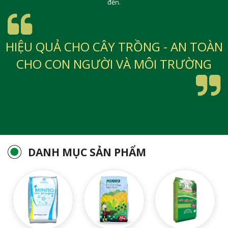
đến.
HIỆU QUẢ CHO CÂY TRỒNG - AN TOÀN
CHO CON NGƯỜI VÀ MÔI TRƯỜNG
DANH MỤC SẢN PHẨM