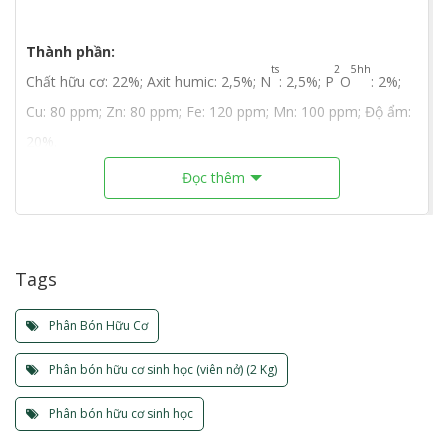
Thành phần:
ts
2
5hh
Chất hữu cơ: 22%; Axit humic: 2,5%; N
: 2,5%; P
O
: 2%;
Cu: 80 ppm; Zn: 80 ppm; Fe: 120 ppm; Mn: 100 ppm; Độ ẩm:
20%.
Đọc thêm
Công dụng:
Giúp tăng năng suất, tăng chất lượng nông sản và hiệu quả
kinh tế;
Tags
Cung cấp đầy đủ các dưỡng chất thiết yếu cho cây trồng;
Cải thiện hóa lý của đất, tăng khả năng giữ nước, chống rửa
Phân Bón Hữu Cơ
trôi phân hóa học. Giúp đất tơi xốp, thông khí tốt, cây ra rễ
Phân bón hữu cơ sinh học (viên nở) (2 Kg)
mạnh;
Giúp phân hủy nhanh xác thực vật, tăng lượng mùn của đất;
Phân bón hữu cơ sinh học
Kích thích sự phát triển hệ sinh vật có ích trong đất, giúp cây