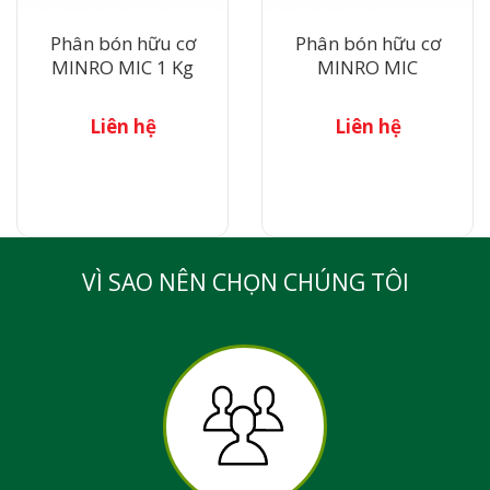
- Thời kỳ kinh doanh: 200-300 kg/ha.
Phân bón hữu cơ
Phân bón hữu cơ
7. Cao su:
MINRO MIC 1 Kg
MINRO MIC
- Vườn ươm: 1,5 kg/m2.
Liên hệ
Liên hệ
- Vườn stump: 50 g/gốc/lần x 2 lần.
- Thời kỳ kiến thiết cơ bản: 150-200 kg/ha.
- Thời kỳ kinh doanh: 150-250 kg/ha/lần.
Cảnh báo, bảo quản:
VÌ SAO NÊN CHỌN CHÚNG TÔI
Bảo quản nơi khô ráo, thoáng mát.
Rửa tay sạch với nước sau khi tiếp xúc, tránh xa tầm tay trẻ
em.