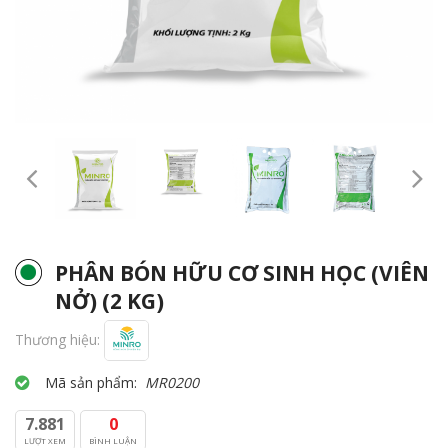
PHÂN BÓN HỮU CƠ SINH HỌC (VIÊN
NỞ) (2 KG)
Thương hiệu:
Mã sản phẩm:
MR0200
7.881
0
LƯỢT XEM
BÌNH LUẬN